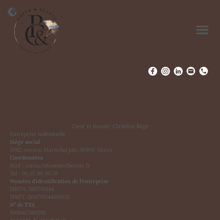
Avis juridique
Cœur et Beauté-Christine.Régè
Entreprise individuelle
Siège social
1092, Avenue Maréchal juin 30900 Nîmes
Coordonnées
Mail : contact@coeuretbeaute.fr
Tel : 06.07.90.99.70
Numéro d'identification de l'entreprise
SIREN: 509799144
SIRET :50979914400035
N° de TVA
J00042380592