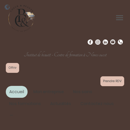
Institut de beauté - Centre de formation à Nîmes ouest
Offrir
Prendre RDV
Accueil
Mon entreprise
Nos soins
Nos formations
Actualités
Contactez nous