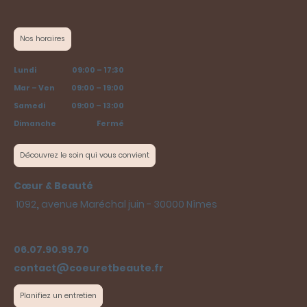
Nos horaires
Lundi
09:00
–
17:30
Mar
–
Ven
09:00
–
19:00
Samedi
09:00
–
13:00
Dimanche
Fermé
Découvrez le soin qui vous convient
Cœur & Beauté
1092
,
avenue Maréchal juin - 30000 Nîmes
06.07.90.99.70
contact@coeuretbeaute.fr
Planifiez un entretien